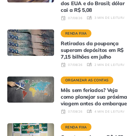
dos EUA e do Brasil; dólar
cai a R$ 5,08
3 MIN DE LEITURA
07/08/26
RENDA FIXA
Retiradas da poupança
superam depósitos em R$
7,15 bilhões em julho
2 MIN DE LEITURA
07/08/26
ORGANIZAR AS CONTAS
Mês sem feriados? Veja
como planejar sua próxima
viagem antes do embarque
4 MIN DE LEITURA
07/08/26
RENDA FIXA