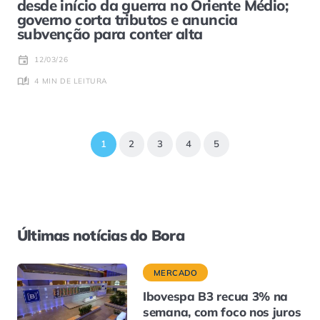
desde início da guerra no Oriente Médio;
governo corta tributos e anuncia
subvenção para conter alta
12/03/26
4 MIN DE LEITURA
1
2
3
4
5
Últimas notícias do Bora
MERCADO
Ibovespa B3 recua 3% na
semana, com foco nos juros