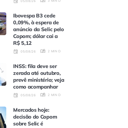
3 MIN DE LEITURA
05/08/26
Ibovespa B3 cede
0,09%, à espera de
anúncio da Selic pelo
Copom; dólar cai a
R$ 5,12
2 MIN DE LEITURA
05/08/26
INSS: fila deve ser
zerada até outubro,
prevê ministério; veja
como acompanhar
2 MIN DE LEITURA
05/08/26
Mercados hoje:
decisão do Copom
sobre Selic é