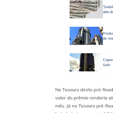
‘Subid
alta d
Produç
de ma
Copom 
Selic
No Tesouro direto pré-fixad
valor do prêmio renderia a
mês. Já no Tesouro pré-fi