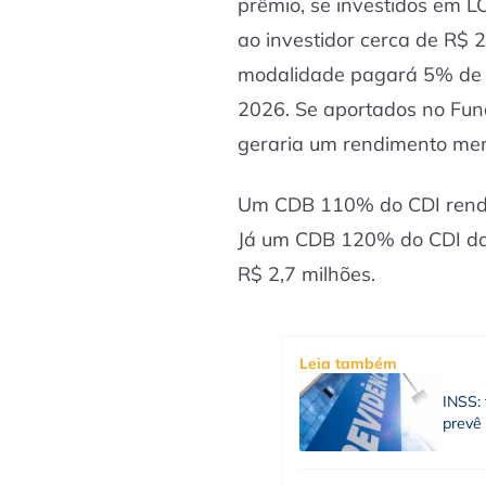
prêmio, se investidos em 
ao investidor cerca de R$ 
modalidade pagará 5% de i
2026. Se aportados no Fun
geraria um rendimento men
Um CDB 110% do CDI rende
Já um CDB 120% do CDI dar
R$ 2,7 milhões.
Leia também
INSS: 
prevê