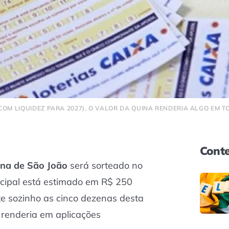
COM LIQUIDEZ PARA 2027), O VALOR DA QUINA RENDERIA ALGO EM TO
Conte
na de São João
será sorteado no
ncipal está estimado em R$ 250
e sozinho as cinco dezenas desta
 renderia em aplicações