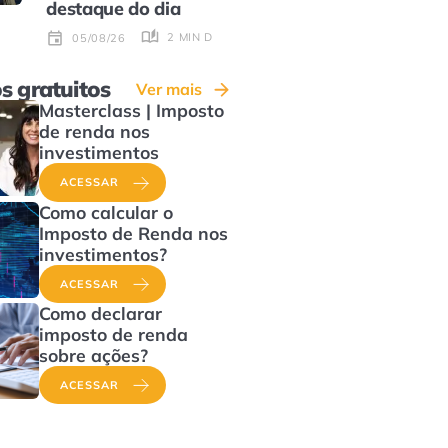
destaque do dia
2 MIN DE LEITURA
05/08/26
s gratuitos
Ver mais
Masterclass | Imposto
de renda nos
investimentos
ACESSAR
Como calcular o
Imposto de Renda nos
investimentos?
ACESSAR
Como declarar
imposto de renda
sobre ações?
ACESSAR