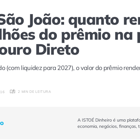
São João: quanto r
lhões do prêmio na
ouro Direto
do (com liquidez para 2027), o valor do prêmio rende
2 MIN DE LEITURA
:16
A ISTOÉ Dinheiro é uma plataf
ro
economia, negócios, finanças, 