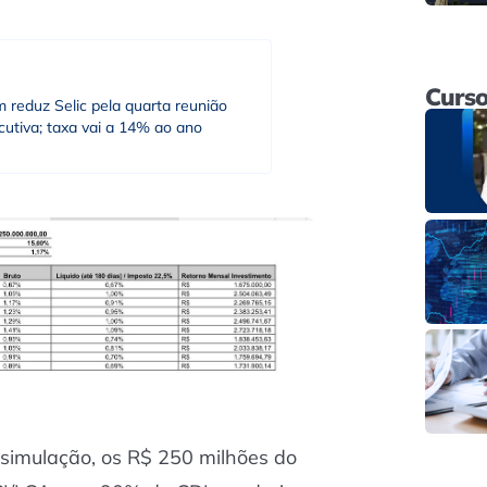
Curso
 reduz Selic pela quarta reunião
utiva; taxa vai a 14% ao ano
 simulação, os R$ 250 milhões do