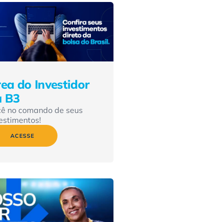
ea do Investidor
a B3
cê no comando de seus
estimentos!
ACESSE