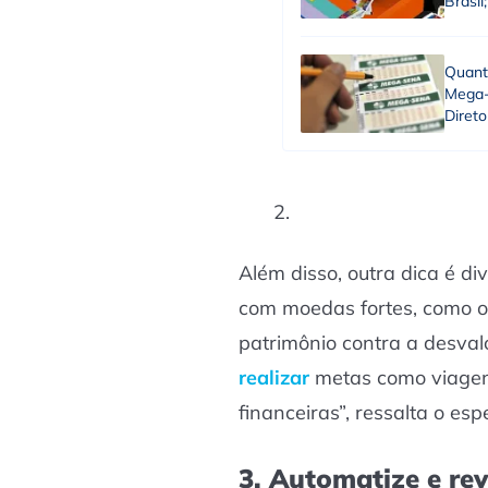
Brasil
Quant
Mega-
Direto
Além disso, outra dica é di
com moedas fortes, como o 
patrimônio contra a desval
realizar
metas como viagen
financeiras”, ressalta o espe
3. Automatize e re