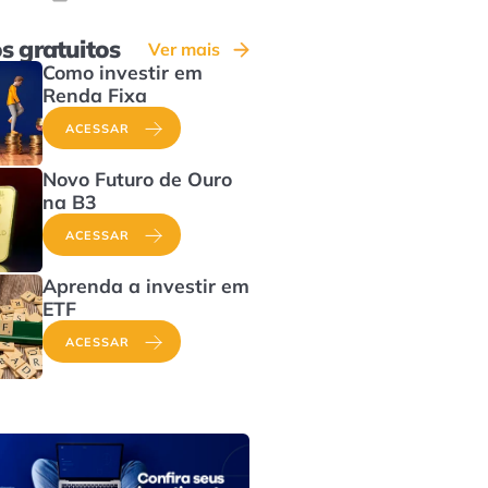
s gratuitos
Ver mais
Como investir em
Renda Fixa
ACESSAR
Novo Futuro de Ouro
na B3
ACESSAR
Aprenda a investir em
ETF
ACESSAR