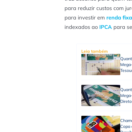
para reduzir custos com ju
para investir em
renda fixa
indexados ao
IPCA
para se 
Leia também
Quant
Mega-
Tesou
Quant
Mega-
Direto
Chama
Copa 