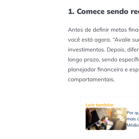
1. Comece sendo re
Antes de definir metas fina
você está agora. “Avalie s
investimentos. Depois, dife
longo prazo, sendo específico
planejador financeiro e esp
comportamentais.
Leia também
Por qu
mais c
Médio