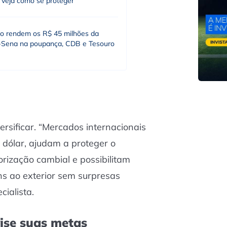
; veja como se proteger
o rendem os R$ 45 milhões da
Sena na poupança, CDB e Tesouro
versificar. “Mercados internacionais
dólar, ajudam a proteger o
orização cambial e possibilitam
s ao exterior sem surpresas
cialista.
vise suas metas