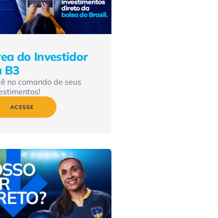
ea do Investidor
a B3
cê no comando de seus
estimentos!
ACESSE