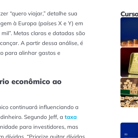
Curso
zer “quero viajar,” detalhe sua
agem à Europa (países X e Y) em
mil”. Metas claras e datadas são
lcançar. A partir dessa análise, é
to para alinhar gastos e
ário econômico ao
co continuará influenciando a
inheiro. Segundo Jeff, a
taxa
nidade para investidores, mas
 dívidas. “Priorize quitar dívidas