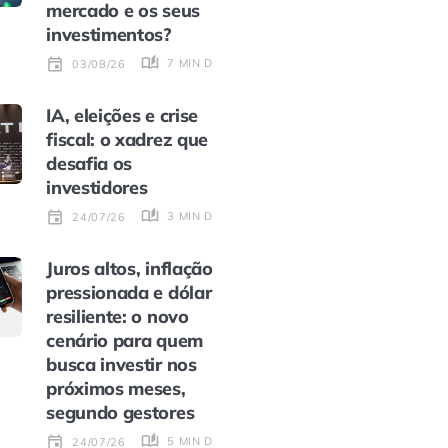
mercado e os seus
investimentos?
7 MIN DE LEITURA
03/08/26
IA, eleições e crise
fiscal: o xadrez que
desafia os
investidores
3 MIN DE LEITURA
24/07/26
Juros altos, inflação
pressionada e dólar
resiliente: o novo
cenário para quem
busca investir nos
próximos meses,
segundo gestores
5 MIN DE LEITURA
24/07/26