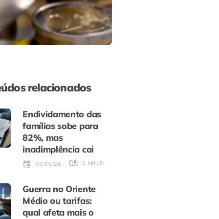
údos relacionados
Endividamento das
famílias sobe para
82%, mas
inadimplência cai
3 MIN DE LEITURA
06/08/26
Guerra no Oriente
Médio ou tarifas:
qual afeta mais o