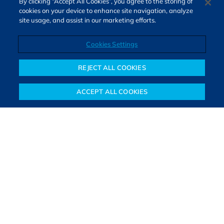
By clicking “Accept All Cookies”, you agree to the storing of
cookies on your device to enhance site navigation, analyze
site usage, and assist in our marketing efforts.
Cookies Settings
Direitos autorais © 2026. Todos os direitos reservados.
O Bora Investir, site de notícias e educação financeira da B3,
REJECT ALL COOKIES
oferece notícias e conteúdos especializados sobre o mercado
financeiro e diversos tipos de investimentos. Com redação
ACCEPT ALL COOKIES
composta por especialistas, o site proporciona aprendizado
Notícias
Colunistas
Objetivos financeiros
Investimentos
Mais
sólido e confiável, além de artigos de parceiros que ampliam
conhecimentos financeiros para todos os brasileiros.
SAIBA MAIS
PARA VOCÊ COMEÇAR