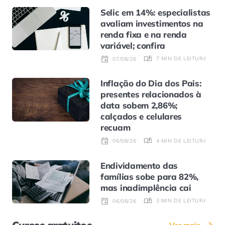
Selic em 14%: especialistas
avaliam investimentos na
renda fixa e na renda
variável; confira
7 MIN DE LEITURA
07/08/26
Inflação do Dia dos Pais:
presentes relacionados à
data sobem 2,86%;
calçados e celulares
recuam
4 MIN DE LEITURA
06/08/26
Endividamento das
famílias sobe para 82%,
mas inadimplência cai
3 MIN DE LEITURA
06/08/26