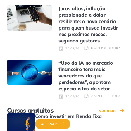
Juros altos, inflação
pressionada e dólar
resiliente: o novo cenário
para quem busca investir
nos próximos meses,
segundo gestores
5 MIN DE LEITURA
24/07/26
“Uso da IA no mercado
financeiro terá mais
vencedores do que
perdedores”, apontam
especialistas do setor
2 MIN DE LEITURA
23/07/26
Cursos gratuitos
Ver mais
Como investir em Renda Fixa
ACESSAR