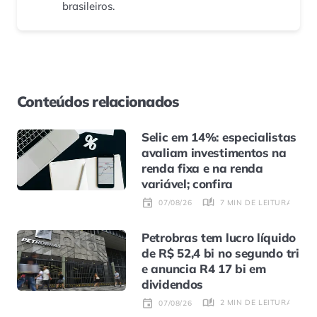
brasileiros.
Conteúdos relacionados
Selic em 14%: especialistas
avaliam investimentos na
renda fixa e na renda
variável; confira
7 MIN DE LEITURA
07/08/26
Petrobras tem lucro líquido
de R$ 52,4 bi no segundo tri
e anuncia R4 17 bi em
dividendos
2 MIN DE LEITURA
07/08/26