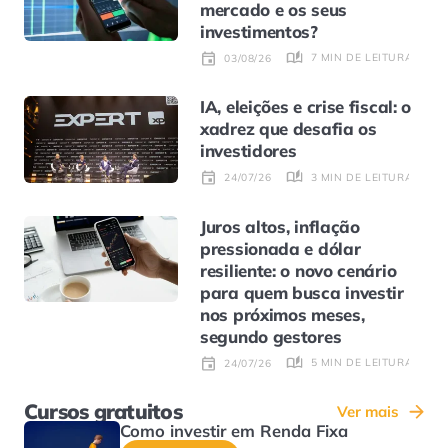
mercado e os seus
investimentos?
7 MIN DE LEITURA
03/08/26
IA, eleições e crise fiscal: o
xadrez que desafia os
investidores
3 MIN DE LEITURA
24/07/26
Juros altos, inflação
pressionada e dólar
resiliente: o novo cenário
para quem busca investir
nos próximos meses,
segundo gestores
5 MIN DE LEITURA
24/07/26
Cursos gratuitos
Ver mais
Como investir em Renda Fixa