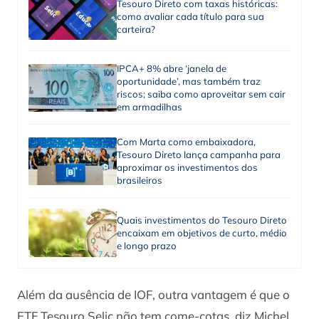
Tesouro Direto com taxas históricas:
como avaliar cada título para sua
carteira?
IPCA+ 8% abre ‘janela de
oportunidade’, mas também traz
riscos; saiba como aproveitar sem cair
em armadilhas
Com Marta como embaixadora,
Tesouro Direto lança campanha para
aproximar os investimentos dos
brasileiros
Quais investimentos do Tesouro Direto
encaixam em objetivos de curto, médio
e longo prazo
Além da ausência de IOF, outra vantagem é que o
ETF Tesouro Selic não tem come-cotas, diz Michel