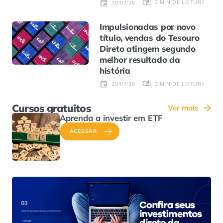
3 MIN DE LEITURA
30/07/26
Impulsionadas por novo
título, vendas do Tesouro
Direto atingem segundo
melhor resultado da
história
3 MIN DE LEITURA
29/07/26
Cursos gratuitos
Ver mais
Aprenda a investir em ETF
ACESSAR