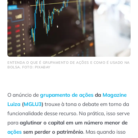
ENTENDA O QUE É GRUPAMENTO DE AÇÕES E COMO É USADO NA
BOLSA. FOTO: PIXABAY
O anúncio de
grupamento de ações
da
Magazine
Luiza
(
MGLU3
)
trouxe à tona o debate em torno da
funcionalidade desse recurso. Na prática, isso serve
para
aglutinar o capital em um número menor de
ações
sem perder o patrimônio
. Mas quando isso