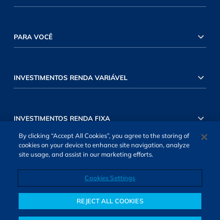
PARA VOCÊ
INVESTIMENTOS RENDA VARIÁVEL
INVESTIMENTOS RENDA FIXA
By clicking “Accept All Cookies”, you agree to the storing of
cookies on your device to enhance site navigation, analyze
site usage, and assist in our marketing efforts.
Cookies Settings
SOBRE NÓS
TERMOS DE USO
ATENDIMENTO
ALEXA
Cookies Settings
REJECT ALL COOKIES