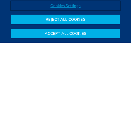
Cookies Settings
Direitos autorais © 2026. Todos os direitos reservados.
O Bora Investir, site de notícias e educação financeira da B3,
REJECT ALL COOKIES
oferece notícias e conteúdos especializados sobre o mercado
financeiro e diversos tipos de investimentos. Com redação
ACCEPT ALL COOKIES
composta por especialistas, o site proporciona aprendizado
Notícias
Colunistas
Objetivos financeiros
Investimentos
Mais
sólido e confiável, além de artigos de parceiros que ampliam
conhecimentos financeiros para todos os brasileiros.
SAIBA MAIS
PARA VOCÊ COMEÇAR
PARA VOCÊ