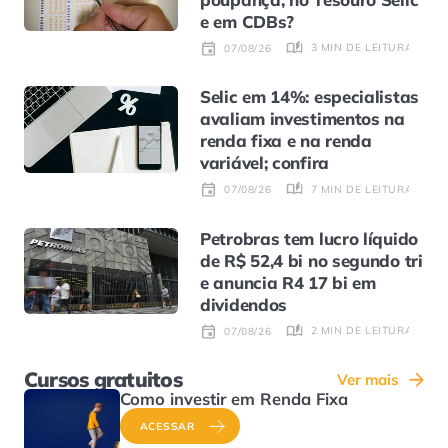
e em CDBs?
3 MIN DE LEITURA
07/08/26
Selic em 14%: especialistas
avaliam investimentos na
renda fixa e na renda
variável; confira
7 MIN DE LEITURA
07/08/26
Petrobras tem lucro líquido
de R$ 52,4 bi no segundo tri
e anuncia R4 17 bi em
dividendos
2 MIN DE LEITURA
07/08/26
Cursos gratuitos
Ver mais
Como investir em Renda Fixa
ACESSAR