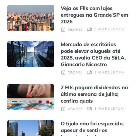
Veja os FIIs com lajes
entregues na Grande SP em
2026
6 MIN DE LEITURA
05/08/26
Mercado de escritórios
pode elevar aluguéis até
2028, avalia CEO da SiiLA,
Giancarlo Nicastro
3 MIN DE LEITURA
28/07/26
2 FIIs pagam dividendos na
última semana de julho;
confira quais
1 MIN DE LEITURA
27/07/26
O tijolo não foi esquecido,
apesar de sentir os