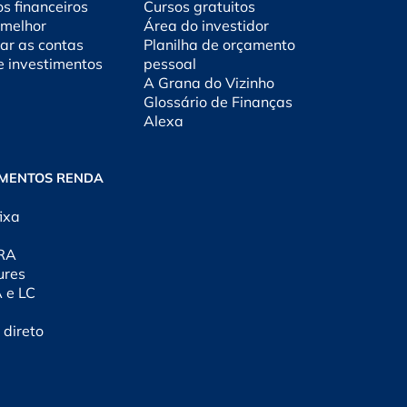
os financeiros
Cursos gratuitos
 melhor
Área do investidor
ar as contas
Planilha de orçamento
e investimentos
pessoal
A Grana do Vizinho
Glossário de Finanças
Alexa
IMENTOS RENDA
ixa
CRA
ures
A e LC
 direto