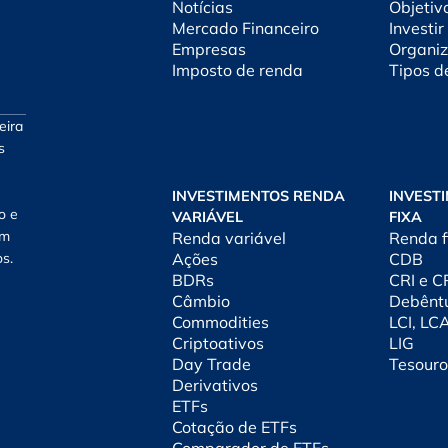
Notícias
Objetiv
Mercado Financeiro
Investir
Empresas
Organiz
Imposto de renda
Tipos d
eira
s
INVESTIMENTOS RENDA
INVEST
o e
VARIÁVEL
FIXA
am
Renda variável
Renda f
os.
Ações
CDB
BDRs
CRI e 
Câmbio
Debênt
Commodities
LCI, LC
Criptoativos
LIG
Day Trade
Tesouro
Derivativos
ETFs
Cotação de ETFs