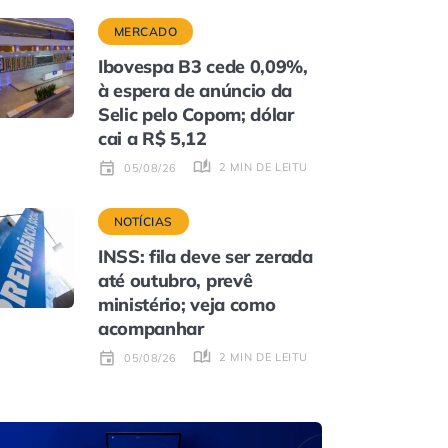
MERCADO
Ibovespa B3 cede 0,09%,
à espera de anúncio da
Selic pelo Copom; dólar
cai a R$ 5,12
2 MIN DE LEITURA
05/08/26
NOTÍCIAS
INSS: fila deve ser zerada
até outubro, prevê
ministério; veja como
acompanhar
2 MIN DE LEITURA
05/08/26