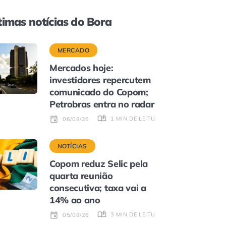
timas notícias do Bora
MERCADO
Mercados hoje:
investidores repercutem
comunicado do Copom;
Petrobras entra no radar
1 MIN DE LEITURA
06/08/26
NOTÍCIAS
Copom reduz Selic pela
quarta reunião
consecutiva; taxa vai a
14% ao ano
3 MIN DE LEITURA
05/08/26