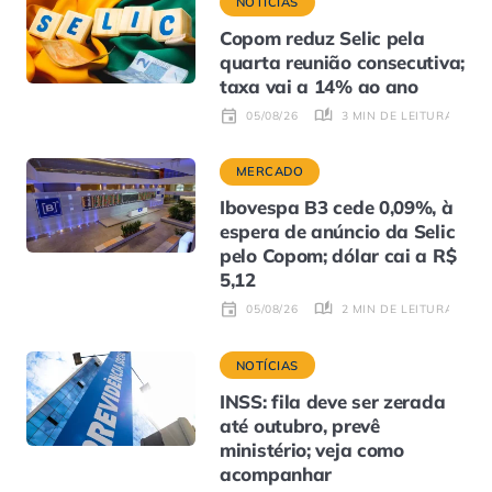
NOTÍCIAS
Copom reduz Selic pela
quarta reunião consecutiva;
taxa vai a 14% ao ano
3 MIN DE LEITURA
05/08/26
MERCADO
Ibovespa B3 cede 0,09%, à
espera de anúncio da Selic
pelo Copom; dólar cai a R$
5,12
2 MIN DE LEITURA
05/08/26
NOTÍCIAS
INSS: fila deve ser zerada
até outubro, prevê
ministério; veja como
acompanhar