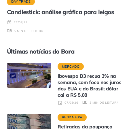
DAY TRADE
Candlestick: análise gráfica para leigos
22/07/22
5 MIN DE LEITURA
Últimas notícias do Bora
MERCADO
Ibovespa B3 recua 3% na
semana, com foco nos juros
dos EUA e do Brasil; dólar
cai a R$ 5,08
3 MIN DE LEITURA
07/08/26
RENDA FIXA
Retiradas da poupança