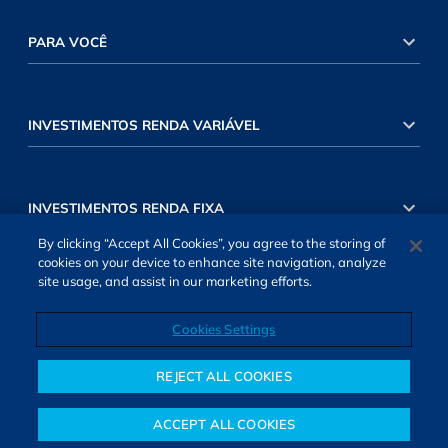
PARA VOCÊ
INVESTIMENTOS RENDA VARIÁVEL
INVESTIMENTOS RENDA FIXA
By clicking “Accept All Cookies”, you agree to the storing of
cookies on your device to enhance site navigation, analyze
site usage, and assist in our marketing efforts.
Cookies Settings
SOBRE NÓS
TERMOS DE USO
ATENDIMENTO
ALEXA
Cookies Settings
REJECT ALL COOKIES
ACCEPT ALL COOKIES
Notícias
Colunistas
Objetivos financeiros
Investimentos
Mais