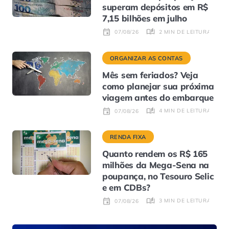
superam depósitos em R$
7,15 bilhões em julho
2 MIN DE LEITURA
07/08/26
ORGANIZAR AS CONTAS
Mês sem feriados? Veja
como planejar sua próxima
viagem antes do embarque
4 MIN DE LEITURA
07/08/26
RENDA FIXA
Quanto rendem os R$ 165
milhões da Mega-Sena na
poupança, no Tesouro Selic
e em CDBs?
3 MIN DE LEITURA
07/08/26