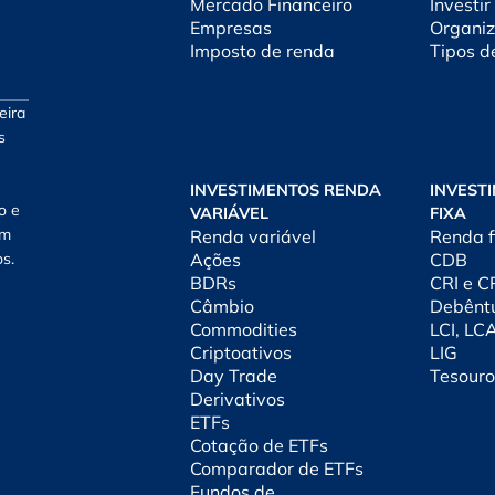
Mercado Financeiro
Investir
Empresas
Organiz
Imposto de renda
Tipos d
eira
s
INVESTIMENTOS RENDA
INVEST
o e
VARIÁVEL
FIXA
am
Renda variável
Renda f
os.
Ações
CDB
BDRs
CRI e 
Câmbio
Debênt
Commodities
LCI, LC
Criptoativos
LIG
Day Trade
Tesouro
Derivativos
ETFs
Cotação de ETFs
Comparador de ETFs
Fundos de