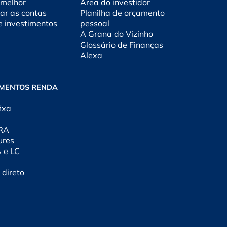
 melhor
Área do investidor
ar as contas
Planilha de orçamento
e investimentos
pessoal
A Grana do Vizinho
Glossário de Finanças
Alexa
IMENTOS RENDA
ixa
CRA
ures
A e LC
 direto