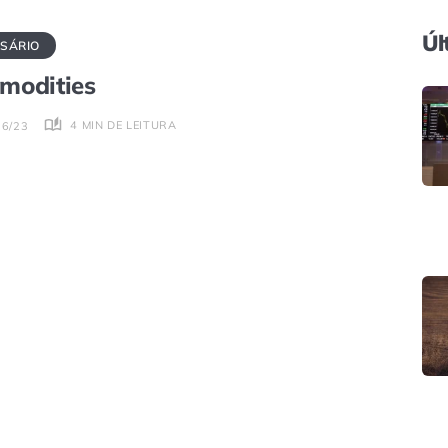
Úl
SÁRIO
modities
4 MIN DE LEITURA
06/23