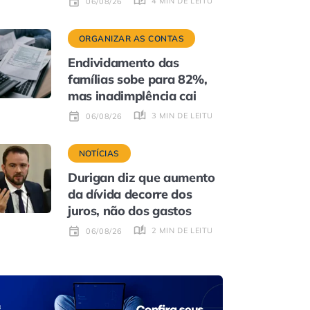
4 MIN DE LEITURA
06/08/26
ORGANIZAR AS CONTAS
Endividamento das
famílias sobe para 82%,
mas inadimplência cai
3 MIN DE LEITURA
06/08/26
NOTÍCIAS
Durigan diz que aumento
da dívida decorre dos
juros, não dos gastos
2 MIN DE LEITURA
06/08/26