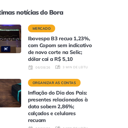
timas notícias do Bora
MERCADO
Ibovespa B3 recua 1,23%,
com Copom sem indicativo
de novo corte na Selic;
dólar cai a R$ 5,10
3 MIN DE LEITURA
06/08/26
ORGANIZAR AS CONTAS
Inflação do Dia dos Pais:
presentes relacionados à
data sobem 2,86%;
calçados e celulares
recuam