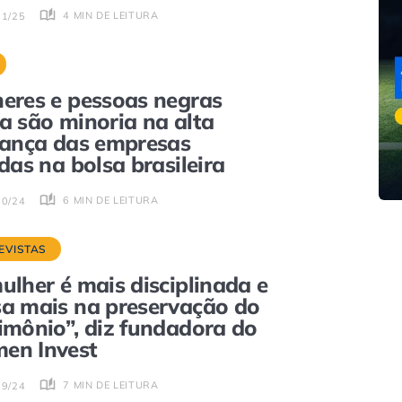
4 MIN DE LEITURA
01/25
eres e pessoas negras
a são minoria na alta
rança das empresas
adas na bolsa brasileira
6 MIN DE LEITURA
10/24
EVISTAS
ulher é mais disciplinada e
a mais na preservação do
imônio”, diz fundadora do
en Invest
7 MIN DE LEITURA
09/24