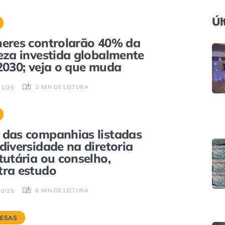
Úl
eres controlarão 40% da
eza investida globalmente
2030; veja o que muda
2 MIN DE LEITURA
01/26
das companhias listadas
diversidade na diretoria
tutária ou conselho,
ra estudo
6 MIN DE LEITURA
10/25
ESAS