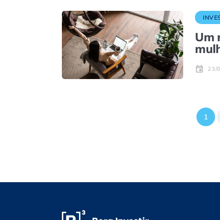
INVE
Um r
mulh
23/
1