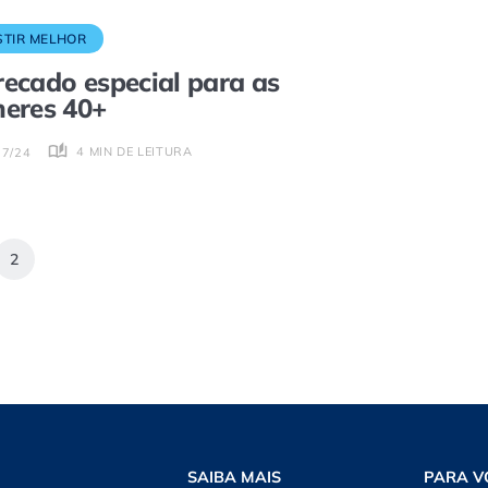
STIR MELHOR
ecado especial para as
eres 40+
4 MIN DE LEITURA
07/24
2
SAIBA MAIS
PARA V