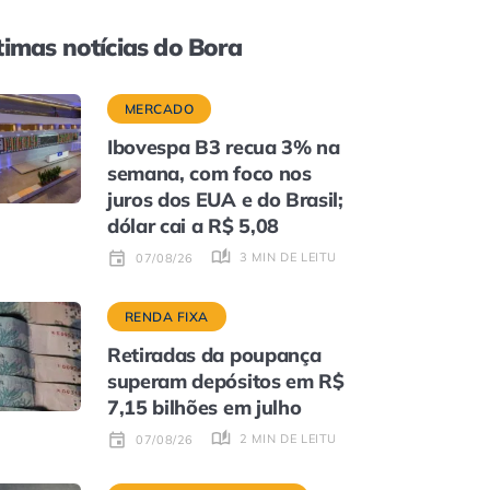
timas notícias do Bora
MERCADO
Ibovespa B3 recua 3% na
semana, com foco nos
juros dos EUA e do Brasil;
dólar cai a R$ 5,08
3 MIN DE LEITURA
07/08/26
RENDA FIXA
Retiradas da poupança
superam depósitos em R$
7,15 bilhões em julho
2 MIN DE LEITURA
07/08/26