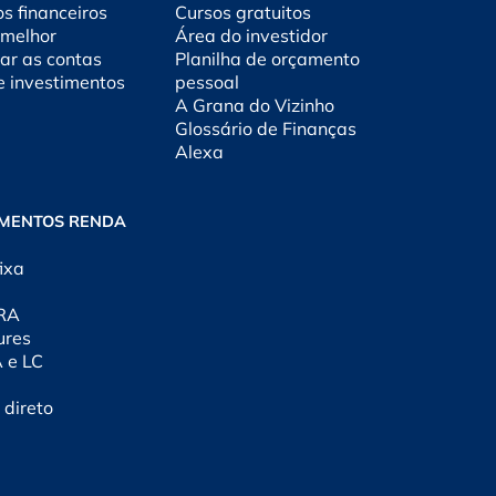
os financeiros
Cursos gratuitos
 melhor
Área do investidor
ar as contas
Planilha de orçamento
e investimentos
pessoal
A Grana do Vizinho
Glossário de Finanças
Alexa
IMENTOS RENDA
ixa
CRA
ures
A e LC
 direto