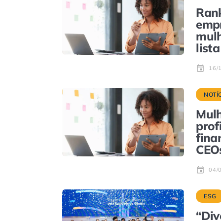
Rank
emp
mulh
lista
16/
NOTÍ
Mulh
prof
fina
CEO
04/
ESG
“Div