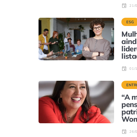
21/
ESG
Mulh
aind
lide
list
01/
ENTR
“A m
pens
patr
Wom
26/