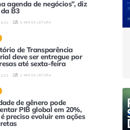
a agenda de negócios”, diz
 da B3
5 MIN DE LEITURA
03/25
tório de Transparência
rial deve ser entregue por
esas até sexta-feira
2 MIN DE LEITURA
02/25
dade de gênero pode
ntar PIB global em 20%,
é preciso evoluir em ações
retas