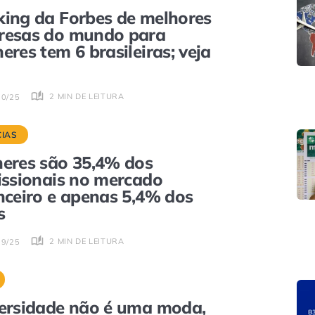
ing da Forbes de melhores
resas do mundo para
eres tem 6 brasileiras; veja
2 MIN DE LEITURA
10/25
CIAS
eres são 35,4% dos
issionais no mercado
nceiro e apenas 5,4% dos
s
2 MIN DE LEITURA
09/25
ersidade não é uma moda,