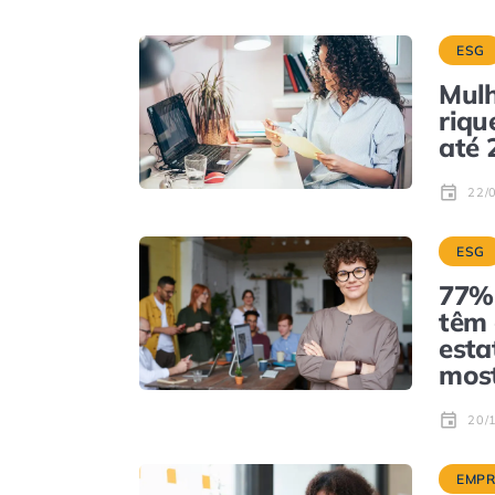
ESG
Mulh
riqu
até 
22/
ESG
77% 
têm 
esta
most
20/
EMPR