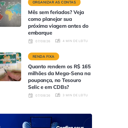
ORGANIZAR AS CONTAS
Mês sem feriados? Veja
como planejar sua
próxima viagem antes do
embarque
4 MIN DE LEITURA
07/08/26
RENDA FIXA
Quanto rendem os R$ 165
milhões da Mega-Sena na
poupança, no Tesouro
Selic e em CDBs?
3 MIN DE LEITURA
07/08/26