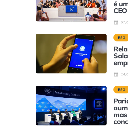
é um
CEO
07/
ESG
Rela
Sala
empr
24/
ESG
Pari
aume
mas 
conc