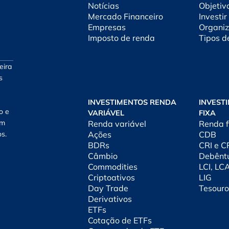
Notícias
Objetiv
Mercado Financeiro
Investir
Empresas
Organiz
Imposto de renda
Tipos d
eira
s
INVESTIMENTOS RENDA
INVEST
o e
VARIÁVEL
FIXA
am
Renda variável
Renda f
os.
Ações
CDB
BDRs
CRI e 
Câmbio
Debênt
Commodities
LCI, LC
Criptoativos
LIG
Day Trade
Tesouro
Derivativos
ETFs
Cotação de ETFs