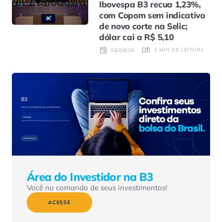
Ibovespa B3 recua 1,23%,
com Copom sem indicativo
de novo corte na Selic;
dólar cai a R$ 5,10
3 MIN DE LEITURA
06/08/26
Área do Investidor na B3
Você no comando de seus investimentos!
ACESSE