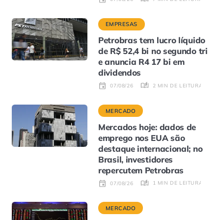
EMPRESAS
Petrobras tem lucro líquido
de R$ 52,4 bi no segundo tri
e anuncia R4 17 bi em
dividendos
2 MIN DE LEITURA
07/08/26
MERCADO
Mercados hoje: dados de
emprego nos EUA são
destaque internacional; no
Brasil, investidores
repercutem Petrobras
1 MIN DE LEITURA
07/08/26
MERCADO