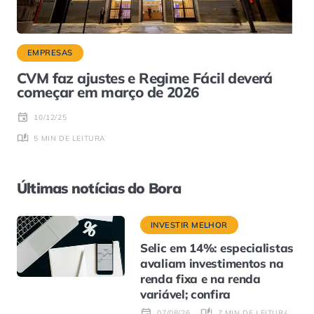
EMPRESAS
CVM faz ajustes e Regime Fácil deverá
começar em março de 2026
10/12/25
5 MIN DE LEITURA
Últimas notícias do Bora
INVESTIR MELHOR
Selic em 14%: especialistas
avaliam investimentos na
renda fixa e na renda
variável; confira
7 MIN DE LEITURA
07/08/26