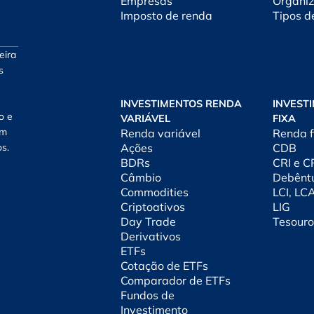
Empresas
Organiz
Imposto de renda
Tipos d
eira
s
INVESTIMENTOS RENDA
INVEST
o e
VARIÁVEL
FIXA
am
Renda variável
Renda f
os.
Ações
CDB
BDRs
CRI e 
Câmbio
Debênt
Commodities
LCI, LC
Criptoativos
LIG
Day Trade
Tesouro
Derivativos
ETFs
Cotação de ETFs
Comparador de ETFs
Fundos de
Investimento