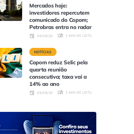
Mercados hoje:
investidores repercutem
comunicado do Copom;
Petrobras entra no radar
1 MIN DE LEITURA
06/08/26
NOTÍCIAS
Copom reduz Selic pela
quarta reunião
consecutiva; taxa vai a
14% ao ano
3 MIN DE LEITURA
05/08/26