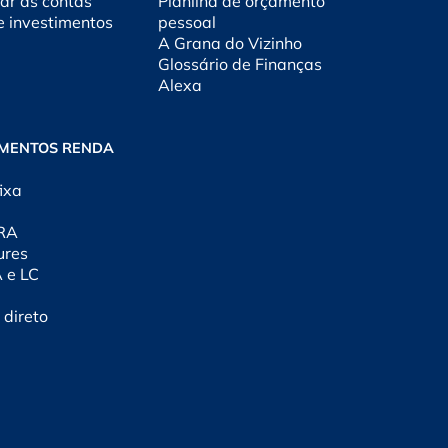
ar as contas
Planilha de orçamento
e investimentos
pessoal
A Grana do Vizinho
Glossário de Finanças
Alexa
IMENTOS RENDA
ixa
CRA
ures
A e LC
 direto