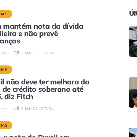
Úl
CIAS
h mantém nota da dívida
ileira e não prevê
anças
2 MIN DE LEITURA
06/25
CIAS
il não deve ter melhora da
 de crédito soberano até
, diz Fitch
3 MIN DE LEITURA
01/25
CIAS