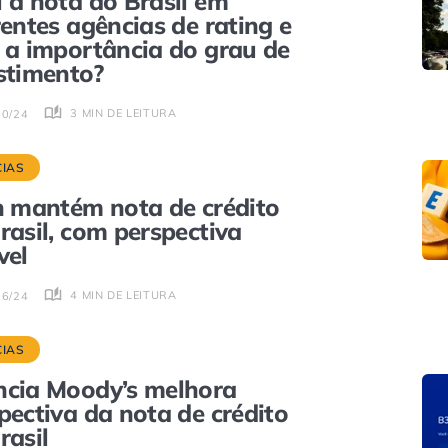
 a nota do Brasil em
rentes agências de rating e
 a importância do grau de
stimento?
3 MIN DE LEITURA
10/24
CIAS
h mantém nota de crédito
rasil, com perspectiva
vel
4 MIN DE LEITURA
06/24
CIAS
cia Moody’s melhora
pectiva da nota de crédito
rasil