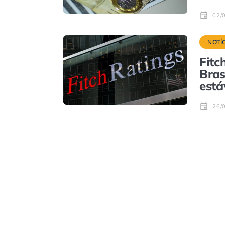
02/
NOTÍ
Fitc
Bras
está
26/