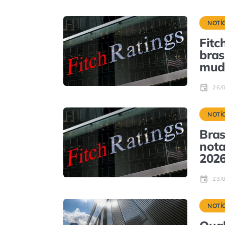
NOTÍ
Fitc
bras
mud
26/
NOTÍ
Bras
nota
2026
23/
NOTÍ