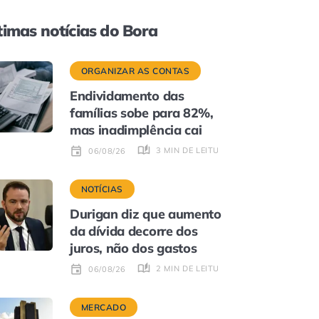
timas notícias do Bora
ORGANIZAR AS CONTAS
Endividamento das
famílias sobe para 82%,
mas inadimplência cai
3 MIN DE LEITURA
06/08/26
NOTÍCIAS
Durigan diz que aumento
da dívida decorre dos
juros, não dos gastos
2 MIN DE LEITURA
06/08/26
MERCADO