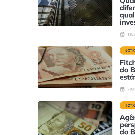
Qual
dife
qual
inve
18/
NOTÍ
Fitc
do B
está
28/
NOTÍ
Agên
pers
do B