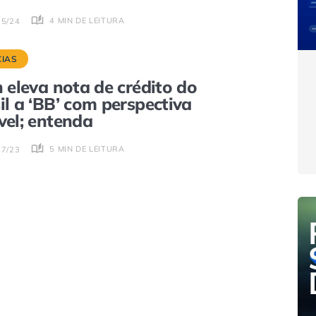
4 MIN DE LEITURA
05/24
CIAS
h eleva nota de crédito do
il a ‘BB’ com perspectiva
vel; entenda
5 MIN DE LEITURA
07/23