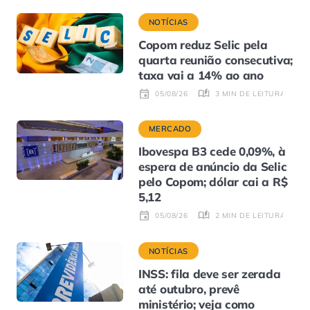
NOTÍCIAS
Copom reduz Selic pela
quarta reunião consecutiva;
taxa vai a 14% ao ano
3 MIN DE LEITURA
05/08/26
MERCADO
Ibovespa B3 cede 0,09%, à
espera de anúncio da Selic
pelo Copom; dólar cai a R$
5,12
2 MIN DE LEITURA
05/08/26
NOTÍCIAS
INSS: fila deve ser zerada
até outubro, prevê
ministério; veja como