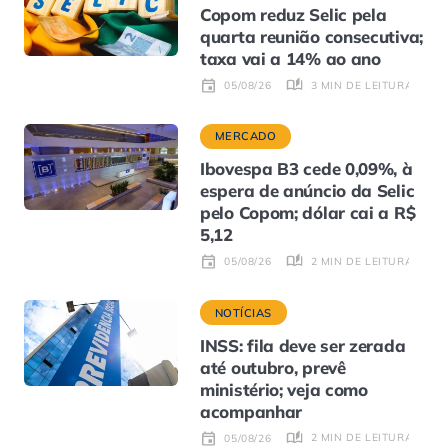
Copom reduz Selic pela
quarta reunião consecutiva;
taxa vai a 14% ao ano
3 MIN DE LEITURA
05/08/26
MERCADO
Ibovespa B3 cede 0,09%, à
espera de anúncio da Selic
pelo Copom; dólar cai a R$
5,12
2 MIN DE LEITURA
05/08/26
NOTÍCIAS
INSS: fila deve ser zerada
até outubro, prevê
ministério; veja como
acompanhar
2 MIN DE LEITURA
05/08/26