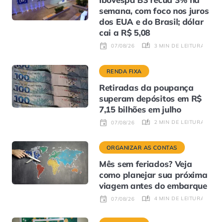
semana, com foco nos juros
dos EUA e do Brasil; dólar
cai a R$ 5,08
3 MIN DE LEITURA
07/08/26
RENDA FIXA
Retiradas da poupança
superam depósitos em R$
7,15 bilhões em julho
2 MIN DE LEITURA
07/08/26
ORGANIZAR AS CONTAS
Mês sem feriados? Veja
como planejar sua próxima
viagem antes do embarque
4 MIN DE LEITURA
07/08/26