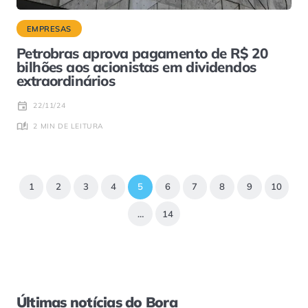
EMPRESAS
Petrobras aprova pagamento de R$ 20
bilhões aos acionistas em dividendos
extraordinários
22/11/24
2 MIN DE LEITURA
1
2
3
4
5
6
7
8
9
10
…
14
Últimas notícias do Bora