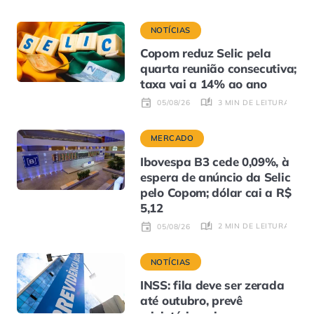
NOTÍCIAS
Copom reduz Selic pela
quarta reunião consecutiva;
taxa vai a 14% ao ano
3 MIN DE LEITURA
05/08/26
MERCADO
Ibovespa B3 cede 0,09%, à
espera de anúncio da Selic
pelo Copom; dólar cai a R$
5,12
2 MIN DE LEITURA
05/08/26
NOTÍCIAS
INSS: fila deve ser zerada
até outubro, prevê