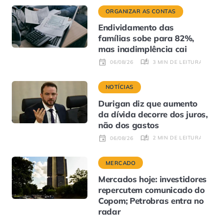
ORGANIZAR AS CONTAS
Endividamento das
famílias sobe para 82%,
mas inadimplência cai
3 MIN DE LEITURA
06/08/26
NOTÍCIAS
Durigan diz que aumento
da dívida decorre dos juros,
não dos gastos
2 MIN DE LEITURA
06/08/26
MERCADO
Mercados hoje: investidores
repercutem comunicado do
Copom; Petrobras entra no
radar