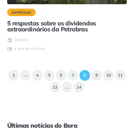
EMPRESAS
5 respostas sobre os dividendos
extraordinários da Petrobras
25/04/24
4 MIN DE LEITURA
1
…
4
5
6
7
8
9
10
11
12
…
14
Últimas notícias do Bora