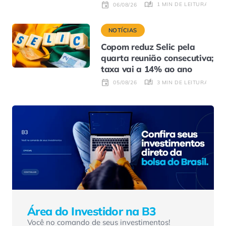
1 MIN DE LEITURA
06/08/26
NOTÍCIAS
Copom reduz Selic pela
quarta reunião consecutiva;
taxa vai a 14% ao ano
3 MIN DE LEITURA
05/08/26
Área do Investidor na B3
Você no comando de seus investimentos!