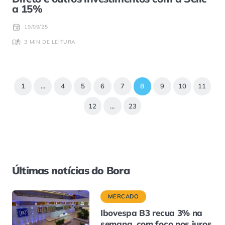
a 15%
19/09/25
3 MIN DE LEITURA
1
…
4
5
6
7
8
9
10
11
12
…
23
Últimas notícias do Bora
MERCADO
Ibovespa B3 recua 3% na
semana, com foco nos juros