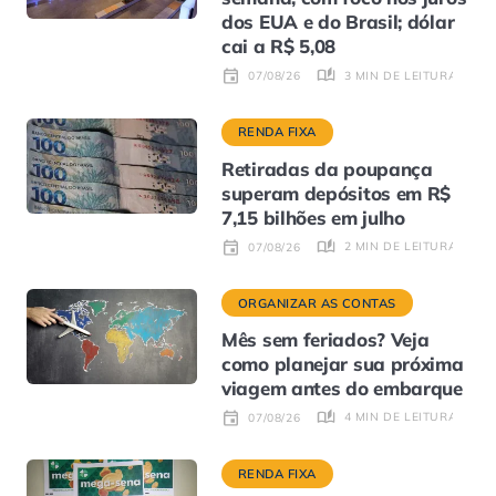
dos EUA e do Brasil; dólar
cai a R$ 5,08
3 MIN DE LEITURA
07/08/26
RENDA FIXA
Retiradas da poupança
superam depósitos em R$
7,15 bilhões em julho
2 MIN DE LEITURA
07/08/26
ORGANIZAR AS CONTAS
Mês sem feriados? Veja
como planejar sua próxima
viagem antes do embarque
4 MIN DE LEITURA
07/08/26
RENDA FIXA