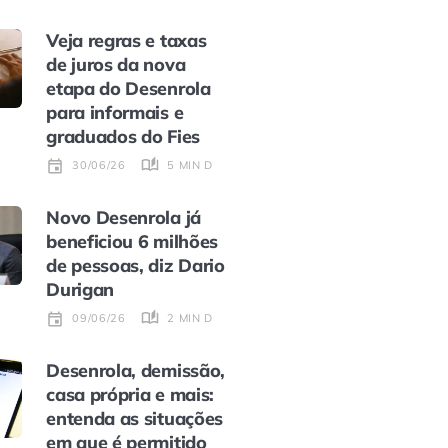
Veja regras e taxas
de juros da nova
etapa do Desenrola
para informais e
graduados do Fies
5 MIN DE LEITURA
30/06/26
Novo Desenrola já
beneficiou 6 milhões
de pessoas, diz Dario
Durigan
2 MIN DE LEITURA
09/06/26
Desenrola, demissão,
casa própria e mais:
entenda as situações
em que é permitido