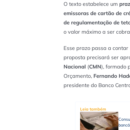
O texto estabelece um
praz
emissoras de cartão de c
de regulamentação de teto
o valor máximo a ser cobra
Esse prazo passa a contar a
proposta precisará ser ap
Nacional
(
CMN
), formado 
Orçamento,
Fernando Had
presidente do Banco Centr
Leia também
Consu
bancá