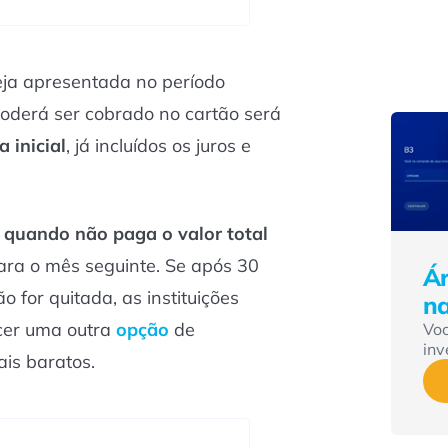
ja apresentada no período
oderá ser cobrado no cartão será
 inicial
, já incluídos os juros e
o quando não paga o valor total
ara o mês seguinte. Se após 30
Ár
o for quitada, as instituições
n
ecer uma outra
opção
de
Vo
inv
is baratos.