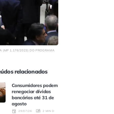
A (MP 1.176/2023) DO PROGRAMA
údos relacionados
Consumidores podem
renegociar dívidas
bancárias até 31 de
agosto
2 MIN DE LEITURA
29/07/26