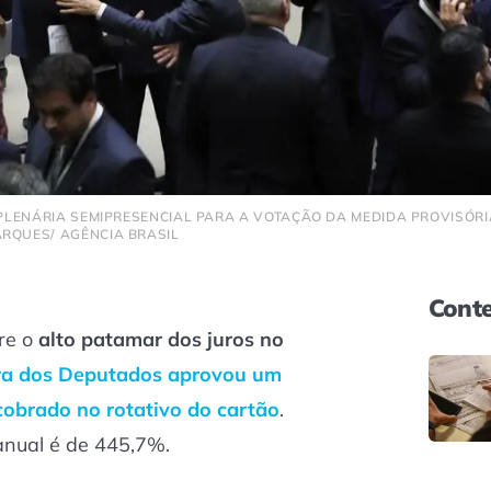
O PLENÁRIA SEMIPRESENCIAL PARA A VOTAÇÃO DA MEDIDA PROVISÓRI
ARQUES/ AGÊNCIA BRASIL
Conte
re o
alto patamar dos juros no
a dos Deputados aprovou um
 cobrado no rotativo do cartão
.
anual é de 445,7%.