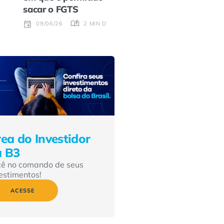
sacar o FGTS
2 MIN DE LEITURA
09/06/26
ea do Investidor
a B3
cê no comando de seus
estimentos!
ACESSE