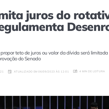
mita juros do rotati
regulamenta Desenro
ropor teto de juros ou valor da dívida será limitada 
provação do Senado
4 MIN DE LEITURA
:21
ATUALIZADO EM 06/09/2023 ÀS 12:01