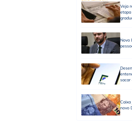
Veja r
etapa
gradu
Novo D
pessoa
Desenr
enten
sacar
Caixa
novo D