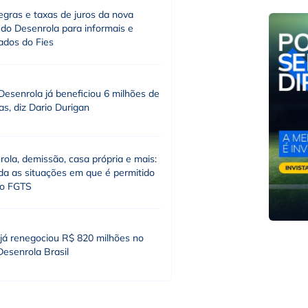
egras e taxas de juros da nova
 do Desenrola para informais e
ados do Fies
esenrola já beneficiou 6 milhões de
s, diz Dario Durigan
ola, demissão, casa própria e mais:
da as situações em que é permitido
 o FGTS
 já renegociou R$ 820 milhões no
esenrola Brasil