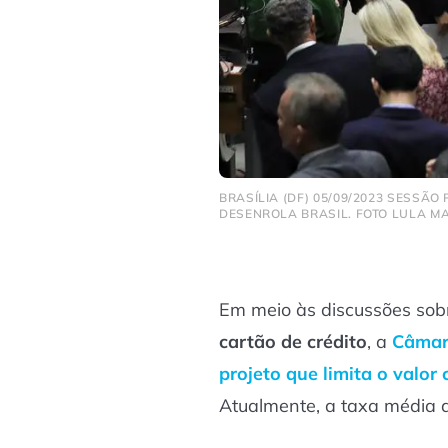
BRASÍLIA (DF) 05/09/2023 SESSÃ
DESENROLA BRASIL. FOTO LULA M
Em meio às discussões sob
cartão de crédito
, a
Câmar
projeto que limita o valor
Atualmente, a taxa média 