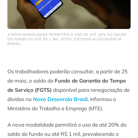
A NOVA MODALIDADE PERMITIRÁ O USO DE ATÉ 20% DO SALDO
DO FUNDO OU ATÉ R$ 1 MIL. FOTO: JOÉDSON ALVES/AGÊNCIA
BRASIL
Os trabalhadores poderão consultar, a partir de 25
de maio, o saldo do
Fundo de Garantia do Tempo
de Serviço (FGTS)
disponível para renegociação de
dívidas no
Novo Desenrola Brasil
, informou o
Ministério do Trabalho e Emprego (MTE).
A nova modalidade permitirá o uso de até 20% do
saldo do fundo ou até R$ 1 mil, prevalecendo o