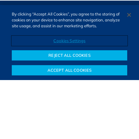
By clicking “Accept All Cookies”, you agree to the storing of
cookies on your device to enhance site navigation, analyze
site usage, and assist in our marketing efforts.
Cookies Settings
Direitos autorais © 2026. Todos os direitos reservados.
O Bora Investir, site de notícias e educação financeira da B3,
REJECT ALL COOKIES
oferece notícias e conteúdos especializados sobre o mercado
financeiro e diversos tipos de investimentos. Com redação
ACCEPT ALL COOKIES
composta por especialistas, o site proporciona aprendizado
Notícias
Colunistas
Objetivos financeiros
Investimentos
Mais
sólido e confiável, além de artigos de parceiros que ampliam
conhecimentos financeiros para todos os brasileiros.
SAIBA MAIS
PARA VOCÊ COMEÇAR