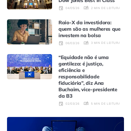
Dow Jones Best in Class
2 MIN DE LEITURA
04/05/26
Raio-X da investidora:
quem são as mulheres que
investem na bolsa
3 MIN DE LEITURA
06/03/26
“Equidade não é uma
gentileza: é justiça,
eficiência e
responsabilidade
fiduciária”, diz Ana
Buchaim, vice-presidente
da B3
5 MIN DE LEITURA
02/03/26