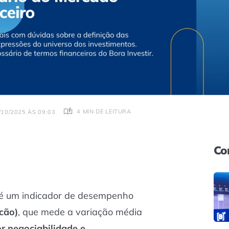
4 MIN DE LEITURA
10/2025 ÀS 09:03
Co
 é um indicador de desempenho
lcão)
, que mede a variação média
r negociabilidade e