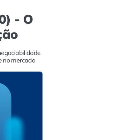
0) - O
ição
negociabilidade
de no mercado