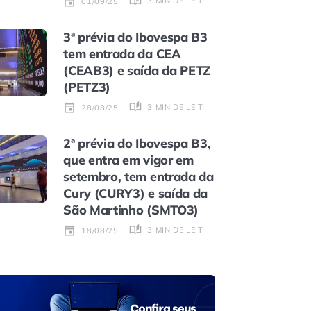
3 MIN DE LEITURA
01/09/25
3ª prévia do Ibovespa B3
tem entrada da CEA
(CEAB3) e saída da PETZ
(PETZ3)
3 MIN DE LEITURA
28/08/25
2ª prévia do Ibovespa B3,
que entra em vigor em
setembro, tem entrada da
Cury (CURY3) e saída da
São Martinho (SMTO3)
3 MIN DE LEITURA
18/08/25