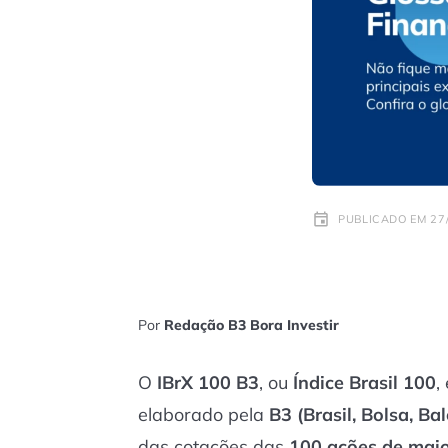
PUBLICADO EM 27/
Por
Redação B3 Bora Investir
O
IBrX 100 B3
, ou
Índice Brasil 100
,
elaborado pela
B3 (Brasil, Bolsa, Ba
das cotações das
100 ações de maio