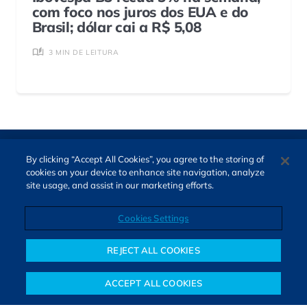
com foco nos juros dos EUA e do
Brasil; dólar cai a R$ 5,08
3 MIN DE LEITURA
By clicking “Accept All Cookies”, you agree to the storing of
cookies on your device to enhance site navigation, analyze
site usage, and assist in our marketing efforts.
Cookies Settings
Direitos autorais © 2026. Todos os direitos reservados.
O Bora Investir, site de notícias e educação financeira da B3,
REJECT ALL COOKIES
oferece notícias e conteúdos especializados sobre o mercado
financeiro e diversos tipos de investimentos. Com redação
ACCEPT ALL COOKIES
composta por especialistas, o site proporciona aprendizado
Notícias
Colunistas
Objetivos financeiros
Investimentos
Mais
sólido e confiável, além de artigos de parceiros que ampliam