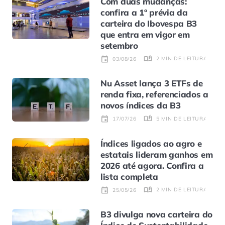
Com duas mudanças:
confira a 1º prévia da
carteira do Ibovespa B3
que entra em vigor em
setembro
2 MIN DE LEITURA
03/08/26
Nu Asset lança 3 ETFs de
renda fixa, referenciados a
novos índices da B3
5 MIN DE LEITURA
17/07/26
Índices ligados ao agro e
estatais lideram ganhos em
2026 até agora. Confira a
lista completa
2 MIN DE LEITURA
25/05/26
B3 divulga nova carteira do