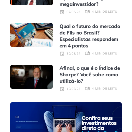
megainvestidor?
4 MIN DE LEITURA
07/05/25
Qual o futuro do mercado
de FIIs no Brasil?
Especialistas respondem
em 4 pontos
4 MIN DE LEITURA
30/08/24
Afinal, o que é o Índice de
Sharpe? Você sabe como
utilizá-lo?
4 MIN DE LEITURA
19/08/22