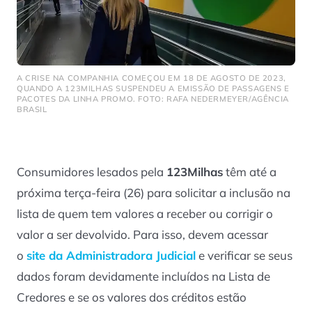
A CRISE NA COMPANHIA COMEÇOU EM 18 DE AGOSTO DE 2023,
QUANDO A 123MILHAS SUSPENDEU A EMISSÃO DE PASSAGENS E
PACOTES DA LINHA PROMO. FOTO: RAFA NEDERMEYER/AGÊNCIA
BRASIL
Consumidores lesados pela
123Milhas
têm até a
próxima terça-feira (26) para solicitar a inclusão na
lista de quem tem valores a receber ou corrigir o
valor a ser devolvido. Para isso, devem acessar
o
site
da Administradora Judicial
e verificar se seus
dados foram devidamente incluídos na Lista de
Credores e se os valores dos créditos estão