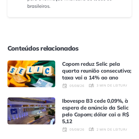
brasileiros.
Conteúdos relacionados
Copom reduz Selic pela
quarta reunião consecutiva;
taxa vai a 14% ao ano
3 MIN DE LEITURA
05/08/26
Ibovespa B3 cede 0,09%, à
espera de anúncio da Selic
pelo Copom; dólar cai a R$
5,12
2 MIN DE LEITURA
05/08/26