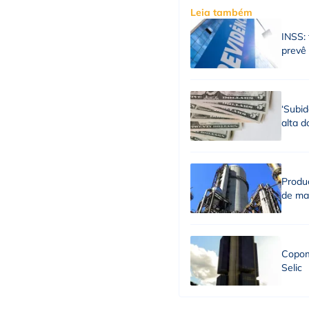
Leia também
INSS: 
prevê
‘Subid
alta d
Produç
de ma
Copom 
Selic