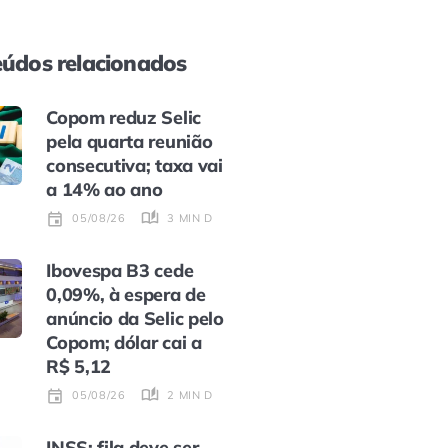
údos relacionados
Copom reduz Selic
pela quarta reunião
consecutiva; taxa vai
a 14% ao ano
3 MIN DE LEITURA
05/08/26
Ibovespa B3 cede
0,09%, à espera de
anúncio da Selic pelo
Copom; dólar cai a
R$ 5,12
2 MIN DE LEITURA
05/08/26
INSS: fila deve ser