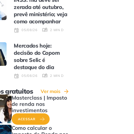
zerada até outubro,
prevê ministério; veja
como acompanhar
2 MIN DE LEITURA
05/08/26
Mercados hoje:
decisão do Copom
sobre Selic é
destaque do dia
2 MIN DE LEITURA
05/08/26
s gratuitos
Ver mais
Masterclass | Imposto
de renda nos
investimentos
ACESSAR
Como calcular o