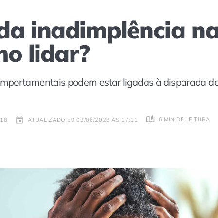
a inadimplência na 
o lidar?
mportamentais podem estar ligadas à disparada da
6 MIN DE LEITURA
:18
ATUALIZADO EM 09/06/2023 ÀS 17:11