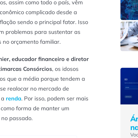
sos, assim como todo o país, vêm
conômico complicado desde a
lação sendo o principal fator. Isso
am problemas para sustentar as
 no orçamento familiar.
er, educador financeiro e diretor
timarcas Consórcios
, os idosos
dos que a média porque tendem a
 se realocar no mercado de
r a
renda
. Por isso, podem ser mais
a como forma de manter um
Ár
 no passado.
n
Vo