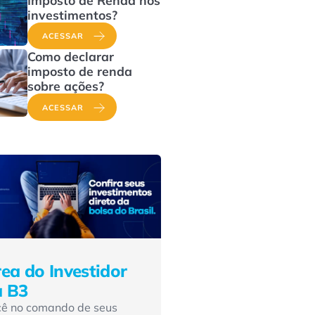
Imposto de Renda nos
investimentos?
ACESSAR
Como declarar
imposto de renda
sobre ações?
ACESSAR
ea do Investidor
a B3
cê no comando de seus