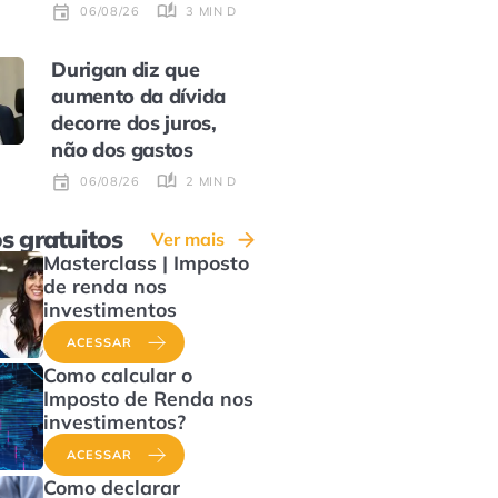
3 MIN DE LEITURA
06/08/26
Durigan diz que
aumento da dívida
decorre dos juros,
não dos gastos
2 MIN DE LEITURA
06/08/26
s gratuitos
Ver mais
Masterclass | Imposto
de renda nos
investimentos
ACESSAR
Como calcular o
Imposto de Renda nos
investimentos?
ACESSAR
Como declarar