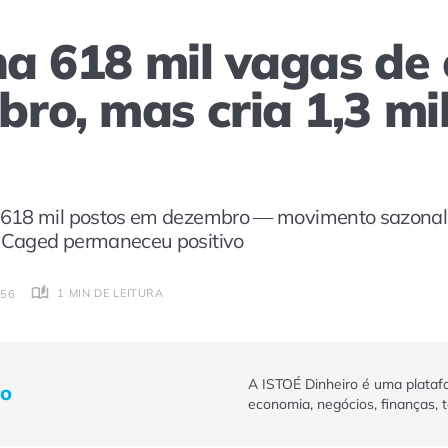
cha 618 mil vagas d
ro, mas cria 1,3 m
618 mil postos em dezembro — movimento sazonal t
 Caged permaneceu positivo
1 MIN DE LEITURA
:56
A ISTOÉ Dinheiro é uma plataf
ro
economia, negócios, finanças, 