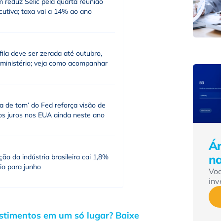
 reduz Selic pela quarta reunião
utiva; taxa vai a 14% ao ano
fila deve ser zerada até outubro,
 ministério; veja como acompanhar
a de tom’ do Fed reforça visão de
os juros nos EUA ainda neste ano
Ár
n
ão da indústria brasileira cai 1,8%
io para junho
Vo
inv
estimentos em um só lugar? Baixe