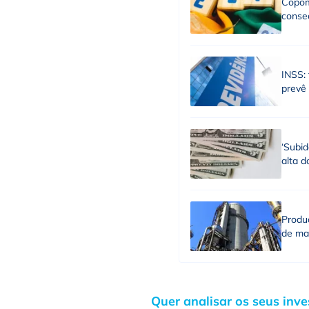
Copom
consec
INSS: 
prevê
‘Subid
alta d
Produç
de ma
Quer analisar os seus inv