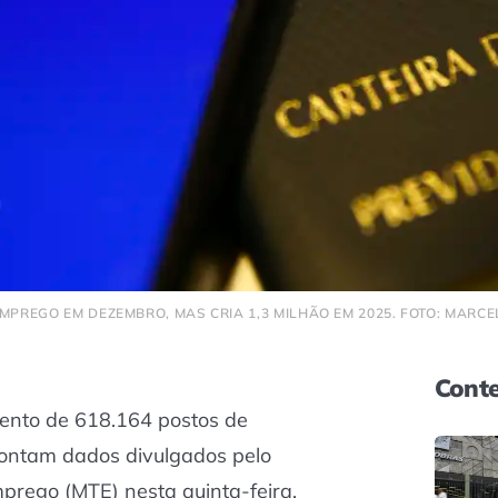
EMPREGO EM DEZEMBRO, MAS CRIA 1,3 MILHÃO EM 2025. FOTO: MAR
Conte
mento de 618.164 postos de
ntam dados divulgados pelo
mprego (MTE) nesta quinta-feira,