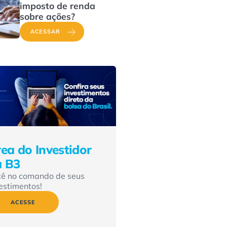
imposto de renda
sobre ações?
ACESSAR
ea do Investidor
a B3
cê no comando de seus
estimentos!
ACESSE