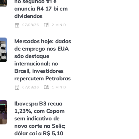
no segundo tri e
anuncia R4 17 bi em
dividendos
2 MIN DE LEITURA
07/08/26
Mercados hoje: dados
de emprego nos EUA
são destaque
internacional; no
Brasil, investidores
repercutem Petrobras
1 MIN DE LEITURA
07/08/26
Ibovespa B3 recua
1,23%, com Copom
sem indicativo de
novo corte na Selic;
dólar cai a R$ 5,10