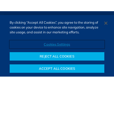
By clicking “Accept All Cookies”, you agree to the storing of
cookies on your device to enhance site navigation, analyze
site usage, and assist in our marketing efforts.
Cookies Settings
Direitos autorais © 2026. Todos os direitos reservados.
O Bora Investir, site de notícias e educação financeira da B3,
REJECT ALL COOKIES
oferece notícias e conteúdos especializados sobre o mercado
financeiro e diversos tipos de investimentos. Com redação
ACCEPT ALL COOKIES
composta por especialistas, o site proporciona aprendizado
Notícias
Colunistas
Objetivos financeiros
Investimentos
Mais
sólido e confiável, além de artigos de parceiros que ampliam
conhecimentos financeiros para todos os brasileiros.
SAIBA MAIS