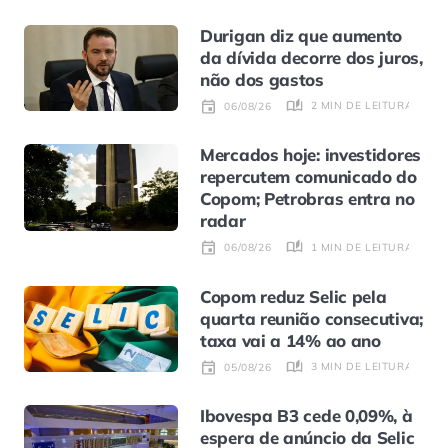
Durigan diz que aumento
da dívida decorre dos juros,
não dos gastos
2 MIN DE LEITURA
06/08/26
Mercados hoje: investidores
repercutem comunicado do
Copom; Petrobras entra no
radar
1 MIN DE LEITURA
06/08/26
Copom reduz Selic pela
quarta reunião consecutiva;
taxa vai a 14% ao ano
3 MIN DE LEITURA
05/08/26
Ibovespa B3 cede 0,09%, à
espera de anúncio da Selic