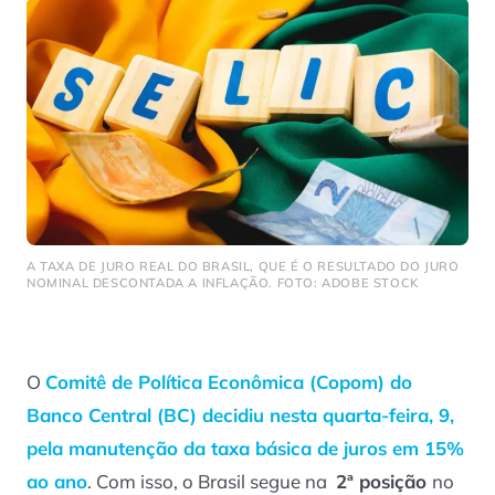
A TAXA DE JURO REAL DO BRASIL, QUE É O RESULTADO DO JURO
NOMINAL DESCONTADA A INFLAÇÃO. FOTO: ADOBE STOCK
O
Comitê de Política Econômica (Copom) do
Banco Central (BC) decidiu nesta quarta-feira, 9,
pela manutenção da taxa básica de juros em 15%
ao ano
. Com isso, o Brasil segue na
2ª posição
no