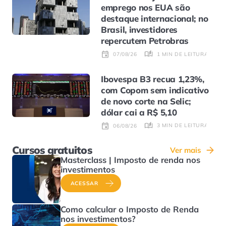
emprego nos EUA são
destaque internacional; no
Brasil, investidores
repercutem Petrobras
1 MIN DE LEITURA
07/08/26
Ibovespa B3 recua 1,23%,
com Copom sem indicativo
de novo corte na Selic;
dólar cai a R$ 5,10
3 MIN DE LEITURA
06/08/26
Cursos gratuitos
Ver mais
Masterclass | Imposto de renda nos
investimentos
ACESSAR
Como calcular o Imposto de Renda
nos investimentos?