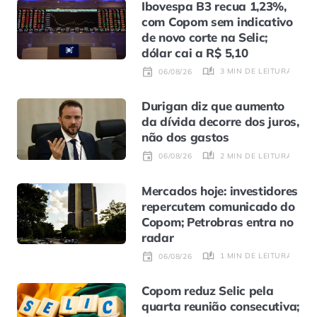
Ibovespa B3 recua 1,23%,
com Copom sem indicativo
de novo corte na Selic;
dólar cai a R$ 5,10
3 MIN DE LEITURA
06/08/26
Durigan diz que aumento
da dívida decorre dos juros,
não dos gastos
2 MIN DE LEITURA
06/08/26
Mercados hoje: investidores
repercutem comunicado do
Copom; Petrobras entra no
radar
1 MIN DE LEITURA
06/08/26
Copom reduz Selic pela
quarta reunião consecutiva;