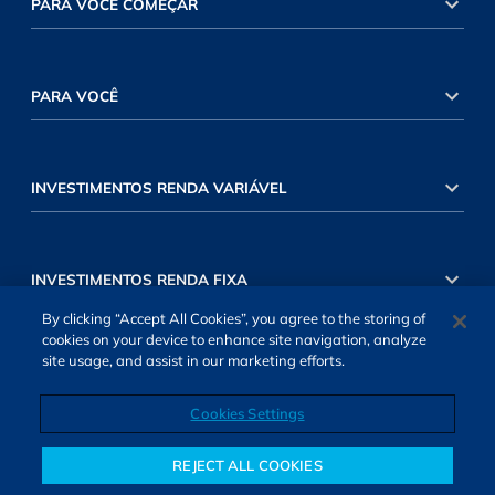
PARA VOCÊ COMEÇAR
PARA VOCÊ
INVESTIMENTOS RENDA VARIÁVEL
INVESTIMENTOS RENDA FIXA
By clicking “Accept All Cookies”, you agree to the storing of
cookies on your device to enhance site navigation, analyze
site usage, and assist in our marketing efforts.
Cookies Settings
SOBRE NÓS
TERMOS DE USO
ATENDIMENTO
ALEXA
Cookies Settings
REJECT ALL COOKIES