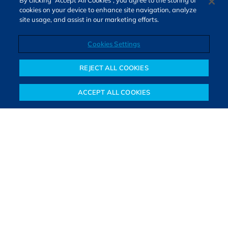
By clicking “Accept All Cookies”, you agree to the storing of
cookies on your device to enhance site navigation, analyze
site usage, and assist in our marketing efforts.
Cookies Settings
Direitos autorais © 2026. Todos os direitos reservados.
O Bora Investir, site de notícias e educação financeira da B3,
REJECT ALL COOKIES
oferece notícias e conteúdos especializados sobre o mercado
financeiro e diversos tipos de investimentos. Com redação
ACCEPT ALL COOKIES
composta por especialistas, o site proporciona aprendizado
Notícias
Colunistas
Objetivos financeiros
Investimentos
Mais
sólido e confiável, além de artigos de parceiros que ampliam
conhecimentos financeiros para todos os brasileiros.
SAIBA MAIS
PARA VOCÊ COMEÇAR