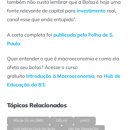
também não custa lembrar que a Bolsa é hoje uma
fonte relevante de capital para
investimento
real,
canal esse que anda entupido”.
A carta completa foi
publicada pela Folha de S.
Paulo
.
Quer entender o que é macroeconomia e como ela
afeta seu bolso? Acesse o curso
gratuito
Introdução à Macroeconomia
, no
Hub de
Educação da B3
.
Tópicos Relacionados
BOLSA DE VALORES
DÓLAR
JUROS
LUIZ INÁCIO LULA DA SILVA
PEC DA TRANSIÇÃO