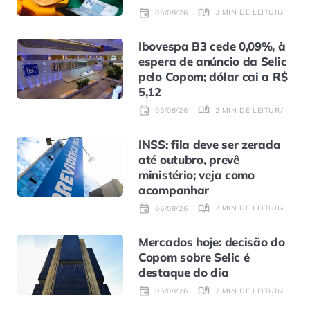
3 MIN DE LEITURA
05/08/26
Ibovespa B3 cede 0,09%, à
espera de anúncio da Selic
pelo Copom; dólar cai a R$
5,12
2 MIN DE LEITURA
05/08/26
INSS: fila deve ser zerada
até outubro, prevê
ministério; veja como
acompanhar
2 MIN DE LEITURA
05/08/26
Mercados hoje: decisão do
Copom sobre Selic é
destaque do dia
2 MIN DE LEITURA
05/08/26