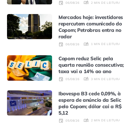
2 MIN DE LEITURA
06/08/26
Mercados hoje: investidores
repercutem comunicado do
Copom; Petrobras entra no
radar
1 MIN DE LEITURA
06/08/26
Copom reduz Selic pela
quarta reunião consecutiva;
taxa vai a 14% ao ano
3 MIN DE LEITURA
05/08/26
Ibovespa B3 cede 0,09%, à
espera de anúncio da Selic
pelo Copom; dólar cai a R$
5,12
2 MIN DE LEITURA
05/08/26