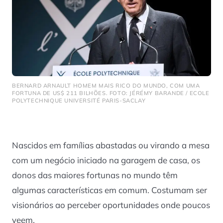
BERNARD ARNAULT HOMEM MAIS RICO DO MUNDO, COM UMA
FORTUNA DE US$ 211 BILHÕES. FOTO: JÉRÉMY BARANDE / ECOLE
POLYTECHNIQUE UNIVERSITÉ PARIS-SACLAY
Nascidos em famílias abastadas ou virando a mesa
com um negócio iniciado na garagem de casa, os
donos das maiores fortunas no mundo têm
algumas características em comum. Costumam ser
visionários ao perceber oportunidades onde poucos
veem.