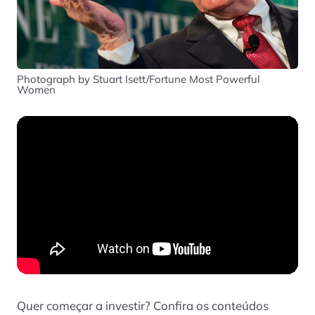
Photograph by Stuart Isett/Fortune Most Powerful
Women
Quer começar a investir? Confira os conteúdos