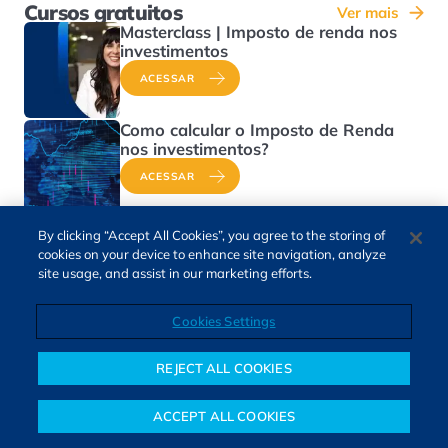
Cursos gratuitos
Ver mais
Masterclass | Imposto de renda nos
investimentos
ACESSAR
Como calcular o Imposto de Renda
nos investimentos?
ACESSAR
Como declarar imposto de renda sobre
By clicking “Accept All Cookies”, you agree to the storing of
ações?
cookies on your device to enhance site navigation, analyze
site usage, and assist in our marketing efforts.
ACESSAR
Cookies Settings
REJECT ALL COOKIES
ACCEPT ALL COOKIES
Notícias
Colunistas
Objetivos financeiros
Investimentos
Mais