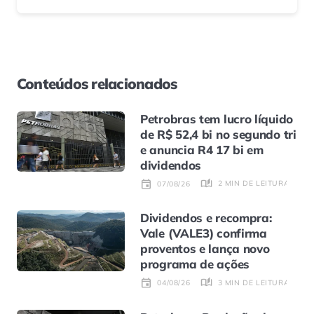
Conteúdos relacionados
Petrobras tem lucro líquido
de R$ 52,4 bi no segundo tri
e anuncia R4 17 bi em
dividendos
2 MIN DE LEITURA
07/08/26
Dividendos e recompra:
Vale (VALE3) confirma
proventos e lança novo
programa de ações
3 MIN DE LEITURA
04/08/26