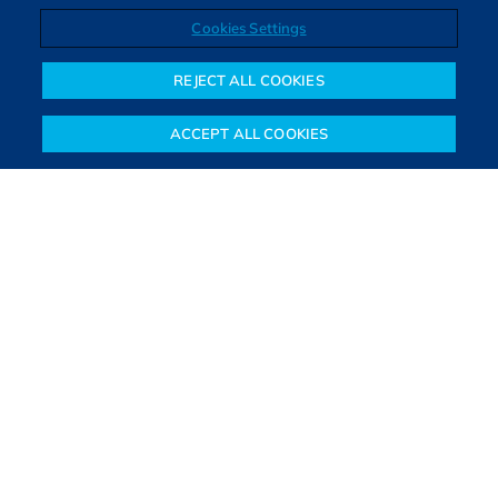
Cookies Settings
3 MIN DE LEITURA
REJECT ALL COOKIES
ACCEPT ALL COOKIES
Notícias
Colunistas
Objetivos financeiros
Investimentos
Mais
Direitos autorais © 2026. Todos os direitos reservados.
O Bora Investir, site de notícias e educação financeira da B3,
oferece notícias e conteúdos especializados sobre o mercado
financeiro e diversos tipos de investimentos. Com redação
composta por especialistas, o site proporciona aprendizado
sólido e confiável, além de artigos de parceiros que ampliam
conhecimentos financeiros para todos os brasileiros.