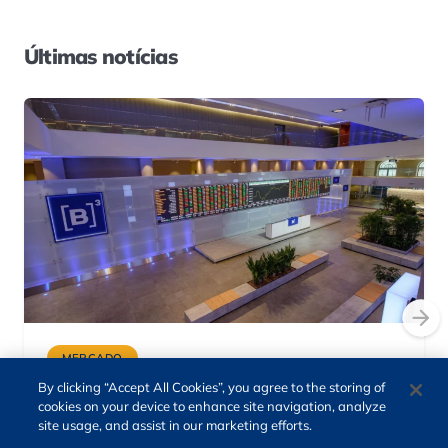
Últimas notícias
MERCADO
By clicking “Accept All Cookies”, you agree to the storing of
Ibovespa B3 recua 3% na semana,
cookies on your device to enhance site navigation, analyze
com foco nos juros dos EUA e do
site usage, and assist in our marketing efforts.
Brasil; dólar cai a R$ 5,08