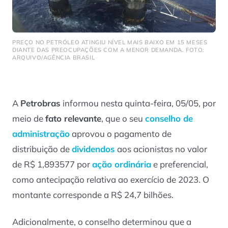
PREÇO NO PETRÓLEO ATINGIU NÍVEL MAIS BAIXO EM 15 MESES
DIANTE DAS PREOCUPAÇÕES COM A MENOR DEMANDA. FOTO:
ARQUIVO/AGÊNCIA BRASIL
A
Petrobras
informou nesta quinta-feira, 05/05, por
meio de
fato relevante
, que o seu
conselho de
administração
aprovou o pagamento de
distribuição de
dividendos
aos acionistas no valor
de R$ 1,893577 por
ação ordinária
e preferencial,
como antecipação relativa ao exercício de 2023. O
montante corresponde a R$ 24,7 bilhões.
Adicionalmente, o conselho determinou que a