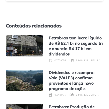
Conteúdos relacionados
Petrobras tem lucro líquido
de R$ 52,4 bi no segundo tri
e anuncia R4 17 bi em
dividendos
2 MIN DE LEITURA
07/08/26
Dividendos e recompra:
Vale (VALE3) confirma
proventos e lança novo
programa de ações
3 MIN DE LEITURA
04/08/26
Petrobras: Produção de