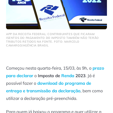
APP DA RECEITA FEDERAL: CONTRIBUINTES QUE FICARAM
ISENTOS DO PAGAMENTO DO IMPOSTO TAMBÉM NÃO TERÃO
TRIBUTOS RETIDOS NA FONTE. FOTO: MARCELO
CAMARGO/AGÊNCIA BRASIL
Começou nesta quarta-feira, 15/03, às 9h, o
prazo
para declarar
o
Imposto de
Renda
2023
. Já é
possível fazer o
download do programa de
entrega e transmissão da declaração
, bem como
utilizar a declaração pré-preenchida.
Para quem já baixou o programa e quer utilizar a