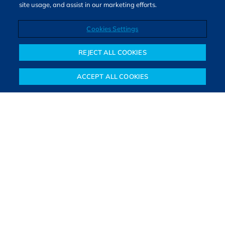
site usage, and assist in our marketing efforts.
Cookies Settings
Direitos autorais © 2026. Todos os direitos reservados.
O Bora Investir, site de notícias e educação financeira da B3,
REJECT ALL COOKIES
oferece notícias e conteúdos especializados sobre o mercado
financeiro e diversos tipos de investimentos. Com redação
ACCEPT ALL COOKIES
composta por especialistas, o site proporciona aprendizado
Notícias
Colunistas
Objetivos financeiros
Investimentos
Mais
sólido e confiável, além de artigos de parceiros que ampliam
conhecimentos financeiros para todos os brasileiros.
SAIBA MAIS
PARA VOCÊ COMEÇAR
PARA VOCÊ