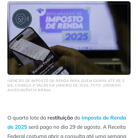
ISENÇÃO DE IMPOSTO DE RENDA PARA QUEM GANHA ATÉ R$ 5
MIL COMEÇA A VALER EM JANEIRO DE 2026. FOTO: JOÉDSON
ALVES/AGÊNCIA BRASIL
O quarto lote da
restituição
do
Imposto de Renda
de 2025
será pago no dia 29 de agosto. A Receita
Federal costuma abrir a consulta até uma semana