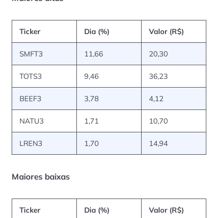
Ticker
Dia (%)
Valor (R$)
SMFT3
11,66
20,30
TOTS3
9,46
36,23
BEEF3
3,78
4,12
NATU3
1,71
10,70
LREN3
1,70
14,94
Maiores baixas
Ticker
Dia (%)
Valor (R$)