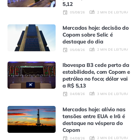
5,12
2 MIN DE LEITURA
05/08/26
Mercados hoje: decisão do
Copom sobre Selic é
destaque do dia
2 MIN DE LEITURA
05/08/26
Ibovespa B3 cede perto da
estabilidade, com Copom e
petróleo no foco; dólar vai
a R$ 5,13
3 MIN DE LEITURA
04/08/26
Mercados hoje: alívio nas
tensões entre EUA e Irã é
destaque na véspera do
Copom
2 MIN DE LEITURA
04/08/26