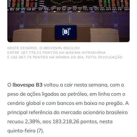
NESTE CENÁRIO, O IBOVESPA OSCILOU
ENTRE 187.779,31 PONTOS NA MÁXIMA INTRADIÁRIA
E 182.867,75 PONTOS NA MÍNIMA DO DIA. FOTO: DIVULGAÇÃO
O
Ibovespa B3
voltou a cair nesta semana, com o
peso de ações ligadas ao petróleo, em linha com o
cenário global e com bancos em baixa no pregão. A
principal referência do mercado acionário brasileiro
recuou 2,38%, aos 183.218,26 pontos, nesta
quinta-feira (7).