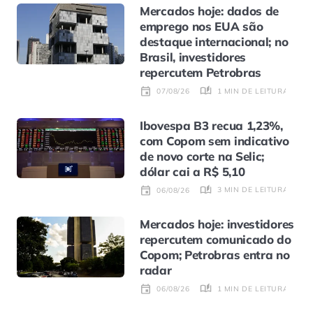
Mercados hoje: dados de
emprego nos EUA são
destaque internacional; no
Brasil, investidores
repercutem Petrobras
1 MIN DE LEITURA
07/08/26
Ibovespa B3 recua 1,23%,
com Copom sem indicativo
de novo corte na Selic;
dólar cai a R$ 5,10
3 MIN DE LEITURA
06/08/26
Mercados hoje: investidores
repercutem comunicado do
Copom; Petrobras entra no
radar
1 MIN DE LEITURA
06/08/26