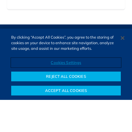
By clicking “Accept All Cookies”, you agree to the storing of
cookies on your device to enhance site navigation, analyze
site usage, and assist in our marketing efforts.
Cookies Settings
Direitos autorais © 2026. Todos os direitos reservados.
O Bora Investir, site de notícias e educação financeira da B3,
REJECT ALL COOKIES
oferece notícias e conteúdos especializados sobre o mercado
financeiro e diversos tipos de investimentos. Com redação
ACCEPT ALL COOKIES
composta por especialistas, o site proporciona aprendizado
Notícias
Colunistas
Objetivos financeiros
Investimentos
Mais
sólido e confiável, além de artigos de parceiros que ampliam
conhecimentos financeiros para todos os brasileiros.
SAIBA MAIS