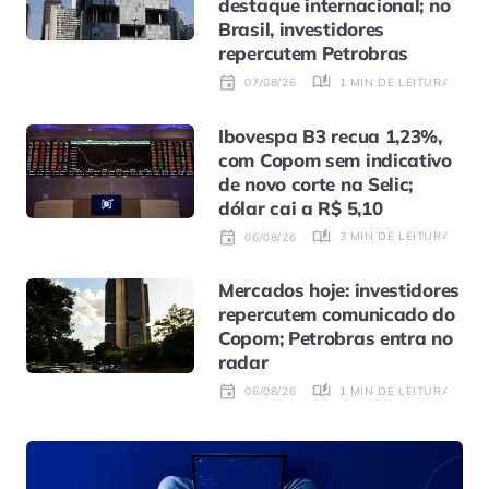
destaque internacional; no
Brasil, investidores
repercutem Petrobras
1 MIN DE LEITURA
07/08/26
Ibovespa B3 recua 1,23%,
com Copom sem indicativo
de novo corte na Selic;
dólar cai a R$ 5,10
3 MIN DE LEITURA
06/08/26
Mercados hoje: investidores
repercutem comunicado do
Copom; Petrobras entra no
radar
1 MIN DE LEITURA
06/08/26