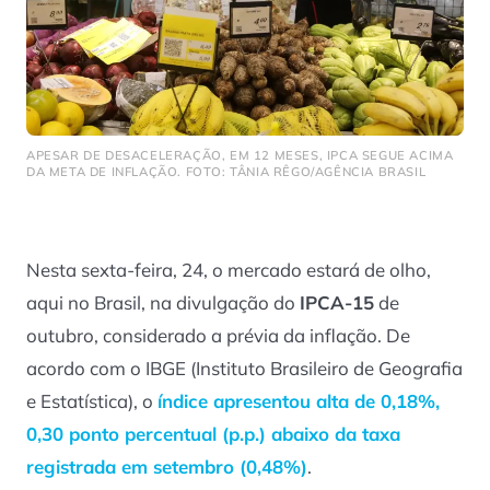
APESAR DE DESACELERAÇÃO, EM 12 MESES, IPCA SEGUE ACIMA
DA META DE INFLAÇÃO. FOTO: TÂNIA RÊGO/AGÊNCIA BRASIL
Nesta sexta-feira, 24, o mercado estará de olho,
aqui no Brasil, na divulgação do
IPCA-15
de
outubro, considerado a prévia da inflação. De
acordo com o IBGE (Instituto Brasileiro de Geografia
e Estatística), o
índice apresentou alta de 0,18%,
0,30 ponto percentual (p.p.) abaixo da taxa
registrada em setembro (0,48%)
.