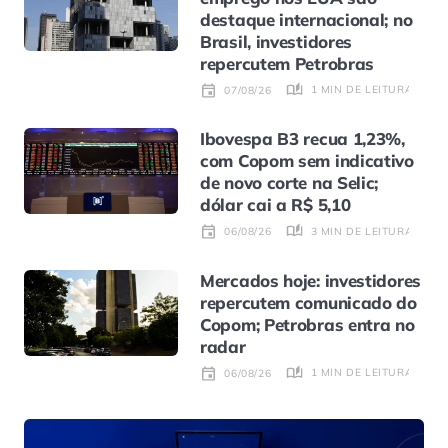
destaque internacional; no
Brasil, investidores
repercutem Petrobras
1 MIN DE LEITURA
07/08/26
Ibovespa B3 recua 1,23%,
com Copom sem indicativo
de novo corte na Selic;
dólar cai a R$ 5,10
3 MIN DE LEITURA
06/08/26
Mercados hoje: investidores
repercutem comunicado do
Copom; Petrobras entra no
radar
1 MIN DE LEITURA
06/08/26