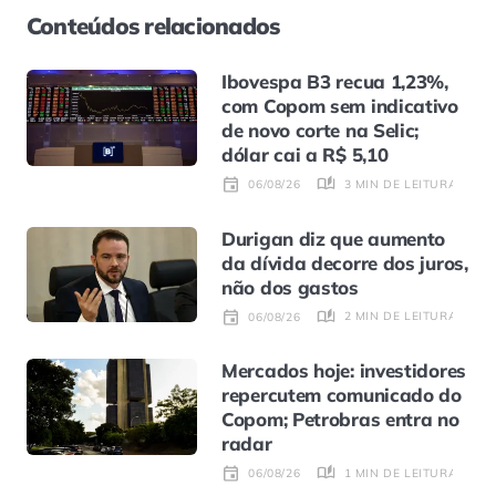
Conteúdos relacionados
Ibovespa B3 recua 1,23%,
com Copom sem indicativo
de novo corte na Selic;
dólar cai a R$ 5,10
3 MIN DE LEITURA
06/08/26
Durigan diz que aumento
da dívida decorre dos juros,
não dos gastos
2 MIN DE LEITURA
06/08/26
Mercados hoje: investidores
repercutem comunicado do
Copom; Petrobras entra no
radar
1 MIN DE LEITURA
06/08/26