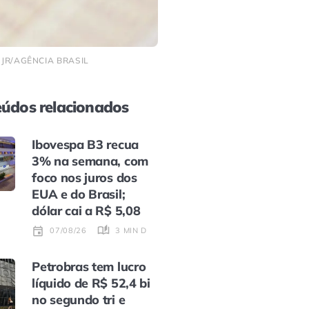
JR/AGÊNCIA BRASIL
údos relacionados
Ibovespa B3 recua
3% na semana, com
foco nos juros dos
EUA e do Brasil;
dólar cai a R$ 5,08
3 MIN DE LEITURA
07/08/26
Petrobras tem lucro
líquido de R$ 52,4 bi
no segundo tri e