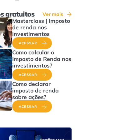
s gratuitos
Ver mais
Masterclass | Imposto
de renda nos
investimentos
ACESSAR
Como calcular o
Imposto de Renda nos
investimentos?
ACESSAR
Como declarar
imposto de renda
sobre ações?
ACESSAR