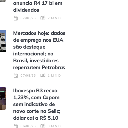
anuncia R4 17 bi em
dividendos
2 MIN DE LEITURA
07/08/26
Mercados hoje: dados
de emprego nos EUA
são destaque
internacional; no
Brasil, investidores
repercutem Petrobras
1 MIN DE LEITURA
07/08/26
Ibovespa B3 recua
1,23%, com Copom
sem indicativo de
novo corte na Selic;
dólar cai a R$ 5,10
3 MIN DE LEITURA
06/08/26