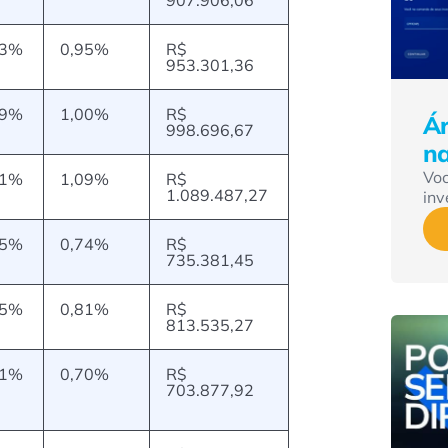
23%
0,95%
R$
953.301,36
29%
1,00%
R$
Ár
998.696,67
n
Vo
41%
1,09%
R$
1.089.487,27
inv
95%
0,74%
R$
735.381,45
05%
0,81%
R$
813.535,27
91%
0,70%
R$
703.877,92