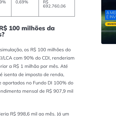
89%
0,69%
R$
692.760,06
R$ 100 milhões da
s?
 simulação, os R$ 100 milhões do
LCI/LCA com 90% do CDI, renderiam
rior a R$ 1 milhão por mês. Até
é isenta de imposto de renda,
e aportados no Fundo DI 100% do
rendimento mensal de R$ 907,9 mil
ria R$ 998,6 mil ao mês. Já um