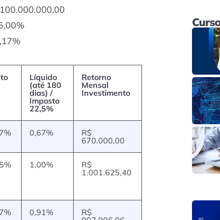
 100.000.000,00
Curso
15,00%
1,17%
uto
Líquido
Retorno
(até 180
Mensal
dias) /
Investimento
Imposto
22,5%
67%
0,67%
R$
670.000,00
05%
1,00%
R$
1.001.625,40
17%
0,91%
R$
907.906,06