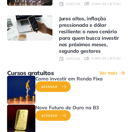
3 MIN DE LEITURA
24/07/26
Juros altos, inflação
pressionada e dólar
resiliente: o novo cenário
para quem busca investir
nos próximos meses,
segundo gestores
5 MIN DE LEITURA
24/07/26
Cursos gratuitos
Ver mais
Como investir em Renda Fixa
ACESSAR
Novo Futuro de Ouro na B3
ACESSAR