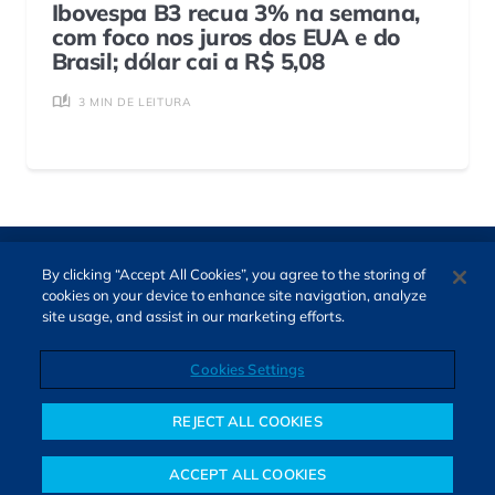
Ibovespa B3 recua 3% na semana,
com foco nos juros dos EUA e do
Brasil; dólar cai a R$ 5,08
3 MIN DE LEITURA
By clicking “Accept All Cookies”, you agree to the storing of
cookies on your device to enhance site navigation, analyze
site usage, and assist in our marketing efforts.
Cookies Settings
Direitos autorais © 2026. Todos os direitos reservados.
O Bora Investir, site de notícias e educação financeira da B3,
REJECT ALL COOKIES
oferece notícias e conteúdos especializados sobre o mercado
financeiro e diversos tipos de investimentos. Com redação
ACCEPT ALL COOKIES
composta por especialistas, o site proporciona aprendizado
Notícias
Colunistas
Objetivos financeiros
Investimentos
Mais