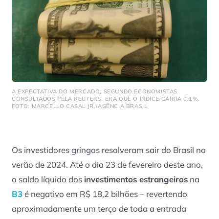
A EXPECTATIVA DO MERCADO, SEGUNDO ECONOMISTAS
CONSULTADOS PELA REUTERS, ERA QUE O ÍNDICE CAIRIA 0,1%.
FOTO: MARCELLO CASAL JR./AGÊNCIA BRASIL
Os investidores gringos resolveram sair do Brasil no
verão de 2024. Até o dia 23 de fevereiro deste ano,
o saldo líquido dos
investimentos estrangeiros
na
B3
é negativo em R$ 18,2 bilhões – revertendo
aproximadamente um terço de toda a entrada